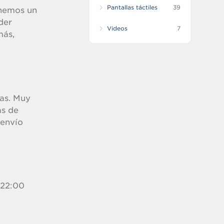
Pantallas táctiles
39
enemos un
der
Videos
7
más,
nas. Muy
as de
 envío
 22:00