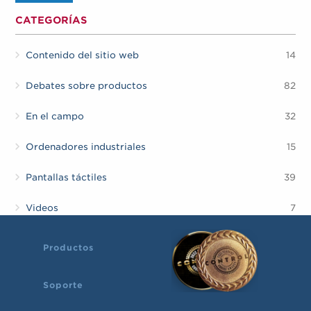
CATEGORÍAS
Contenido del sitio web
14
Debates sobre productos
82
En el campo
32
Ordenadores industriales
15
Pantallas táctiles
39
Videos
7
Productos
Soporte