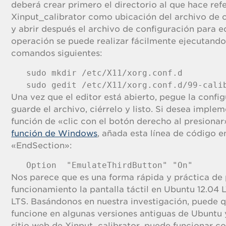
deberá crear primero el directorio al que hace ref
Xinput_calibrator como ubicación del archivo de 
y abrir después el archivo de configuración para ed
operación se puede realizar fácilmente ejecutando
comandos siguientes:
sudo mkdir /etc/X11/xorg.conf.d

sudo gedit /etc/X11/xorg.conf.d/99-cali
Una vez que el editor está abierto, pegue la config
guarde el archivo, ciérrelo y listo. Si desea imple
función de «clic con el botón derecho al presiona
función de Windows
, añada esta línea de código 
«EndSection»:
Option  "EmulateThirdButton" "On"
Nos parece que es una forma rápida y práctica de
funcionamiento la pantalla táctil en Ubuntu 12.04 
LTS. Basándonos en nuestra investigación, puede q
funcione en algunas versiones antiguas de Ubuntu y
sitio web de Xinput_calibrator, puede funcionar 