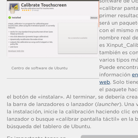
software de U
«calibrar pantal
primer resulta
será un paquet
con el mismo 
nombre real d
es Xinput_Cali
también es co
varios tipos má
Puede encontr
Centro de software de Ubuntu
información
en
web
. Solo tien
el paquete hac
el botón de «instalar». Al terminar, se debería cre
la barra de lanzadores o lanzador (
launcher
). Una 
la instalación, inicie la calibración haciendo clic e
lanzador o busque «calibrar pantalla táctil» en la 
búsqueda del tablero de Ubuntu.