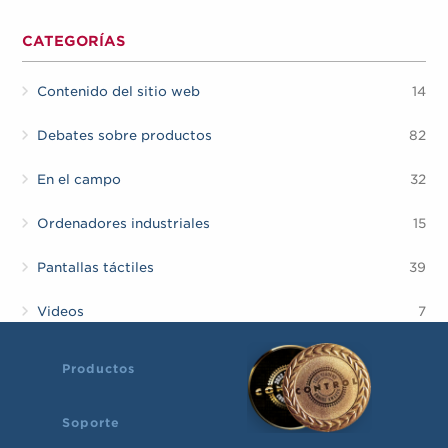
CATEGORÍAS
Contenido del sitio web
14
Debates sobre productos
82
En el campo
32
Ordenadores industriales
15
Pantallas táctiles
39
Videos
7
Productos
Soporte