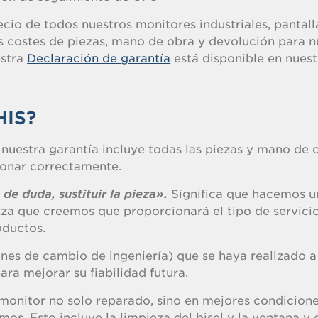
ecio de todos nuestros monitores industriales, pantall
los costes de piezas, mano de obra y devolución para n
estra
Declaración de garantía
está disponible en nuest
HIS?
nuestra garantía incluye todas las piezas y mano de 
ionar correctamente.
de duda, sustituir la pieza».
Significa que hacemos u
eza que creemos que proporcionará el tipo de servici
oductos.
nes de cambio de ingeniería) que se haya realizado a
ra mejorar su fiabilidad futura.
onitor no solo reparado, sino en mejores condicion
os. Esto incluye la limpieza del bisel y la ventana y 