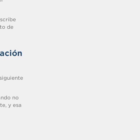
scribe
to de
ración
siguiente
ando no
te, y esa