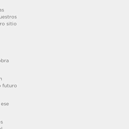
as
uestros
ro sitio
obra
n
o futuro
 ese
es
el