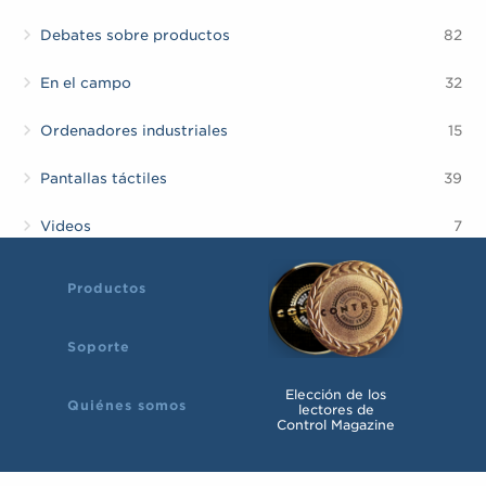
Debates sobre productos
82
En el campo
32
Ordenadores industriales
15
Pantallas táctiles
39
Videos
7
Productos
Soporte
Elección de los
Quiénes somos
lectores de
Control Magazine