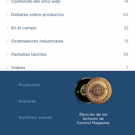
Contenido del sitio web
14
Debates sobre productos
82
En el campo
32
Ordenadores industriales
15
Pantallas táctiles
39
Videos
7
Productos
Soporte
Elección de los
Quiénes somos
lectores de
Control Magazine