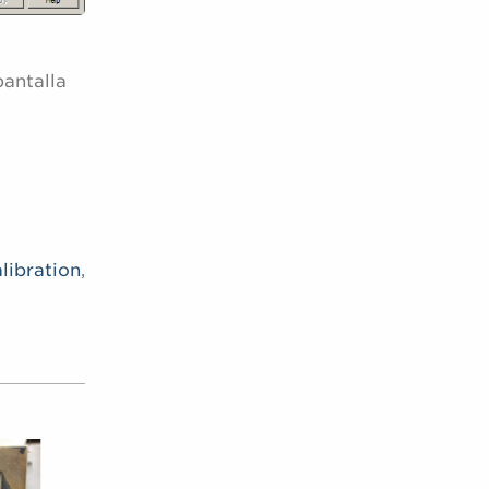
pantalla
libration
,