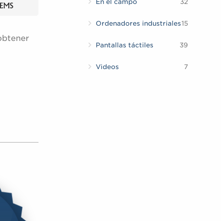
En el campo
32
Ordenadores industriales
15
obtener
Pantallas táctiles
39
Videos
7