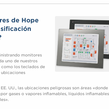
ores de Hope
sificación
?
inistrando monitores
da uno de nuestros
sí como los teclados de
a ubicaciones
 EE. UU., las ubicaciones peligrosas son áreas «dond
por gases o vapores inflamables, líquidos inflamables
les».