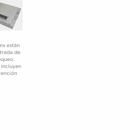
ms están
ntrada de
oqueo.
 incluyen
atención